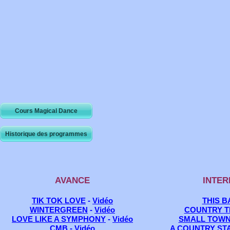
Cours Magical Dance
Historique des programmes
AVANCE
INTER
TIK TOK LOVE
-
Vidéo
THIS 
WINTERGREEN
-
Vidéo
COUNTRY 
LOVE LIKE A SYMPHONY
-
Vidéo
SMALL TOW
CMB
-
Vidéo
A COUNTRY ST