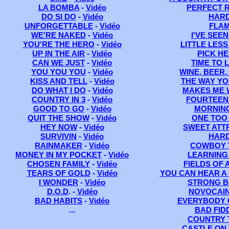
LA BOMBA
-
Vidéo
PERFECT 
DO SI DO
-
Vidéo
HAR
UNFORGETTABLE
-
Vidéo
FLA
WE'RE NAKED
-
Vidéo
I'VE SEEN
YOU'RE THE HERO
-
Vidéo
LITTLE LES
UP IN THE AIR
-
Vidéo
PICK HE
CAN WE JUST
-
Vidéo
TIME TO 
YOU YOU YOU
-
Vidéo
WINE, BEER,
KISS AND TELL
-
Vidéo
THE WAY Y
DO WHAT I DO
-
Vidéo
MAKES ME
COUNTRY IN 3
-
Vidéo
FOURTEEN
GOOD TO GO
-
Vidéo
MORNIN
QUIT THE SHOW
-
Vidéo
ONE TOO
HEY NOW
-
Vidéo
SWEET ATT
SURVIVIN
-
Vidéo
HAR
RAINMAKER
-
Vidéo
COWBOY 
MONEY IN MY POCKET
-
Vidéo
LEARNING 
CHOSEN FAMILY
-
Vidéo
FIELDS OF 
TEARS OF GOLD
-
Vidéo
YOU CAN HEAR A
I WONDER
-
Vidéo
STRONG 
D.O.D
. -
Vidéo
NOVOCAIN
BAD HABITS
-
Vidéo
EVERYBODY 
...
BAD FID
COUNTRY 
CASTLE ON 