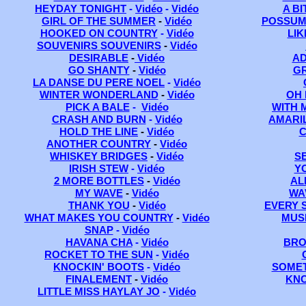
HEYDAY TONIGHT
-
Vidéo
-
Vidéo
A B
GIRL OF THE SUMMER
-
Vidéo
POSSUM
HOOKED ON COUNTRY
-
Vidéo
LIK
SOUVENIRS SOUVENIRS
-
Vidéo
DESIRABLE
-
Vidéo
AD
GO SHANTY
-
Vidéo
G
LA DANSE DU PERE NOEL
-
Vidéo
WINTER WONDERLAND
-
Vidéo
OH 
PICK A BALE
-
Vidéo
WITH 
CRASH AND BURN
-
Vidéo
AMARI
HOLD THE LINE
-
Vidéo
C
ANOTHER COUNTRY
-
Vidéo
WHISKEY BRIDGES
-
Vidéo
S
IRISH STEW
-
Vidéo
Y
2 MORE BOTTLES
-
Vidéo
AL
MY WAVE
-
Vidéo
WA
THANK YOU
-
Vidéo
EVERY 
WHAT MAKES YOU COUNTRY
-
Vidéo
MUS
SNAP
-
Vidéo
HAVANA CHA
-
Vidéo
BRO
ROCKET TO THE SUN
-
Vidéo
KNOCKIN' BOOTS
-
Vidéo
SOMET
FINALEMENT
-
Vidéo
KNO
LITTLE MISS HAYLAY JO
-
Vidéo
...