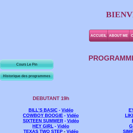
BIENV
ACCUEIL
ABOUT ME
PROGRAMME 
Cours Le Pin
Historique des programmes
DEBUTANT 19h
BILL'S BASIC
-
Vidéo
E
COWBOY BOOGIE
-
Vidéo
LIK
SIXTEEN SUMMER
-
Vidéo
HEY GIRL
-
Vidéo
G
TEXAS TWO STEP
-
Vidéo
SIM